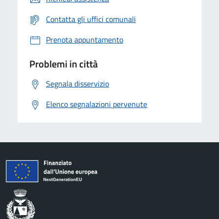
Contatta gli uffici comunali
Prenota appuntamento
Problemi in città
Segnala disservizio
Elenco segnalazioni pervenute