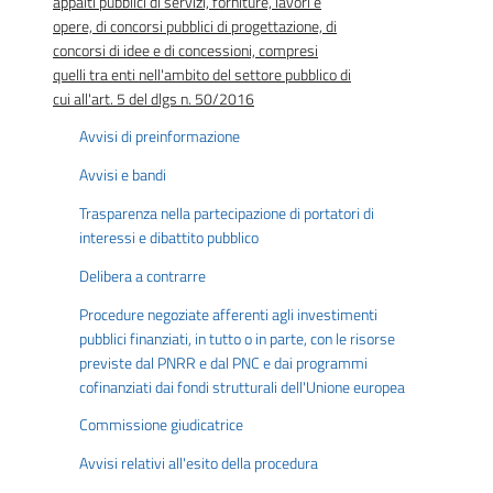
appalti pubblici di servizi, forniture, lavori e
opere, di concorsi pubblici di progettazione, di
concorsi di idee e di concessioni, compresi
quelli tra enti nell'ambito del settore pubblico di
cui all'art. 5 del dlgs n. 50/2016
Avvisi di preinformazione
Avvisi e bandi
Trasparenza nella partecipazione di portatori di
interessi e dibattito pubblico
Delibera a contrarre
Procedure negoziate afferenti agli investimenti
pubblici finanziati, in tutto o in parte, con le risorse
previste dal PNRR e dal PNC e dai programmi
cofinanziati dai fondi strutturali dell'Unione europea
Commissione giudicatrice
Avvisi relativi all'esito della procedura