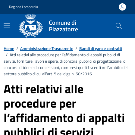
Vai ai contenuti
Vai al footer
Regione Lombardia
Comune di
Piazzatorre
Home
/
Amministrazione Trasparente
/
Bandi di gara e contratti
/
Atti relativi alle procedure per l’affidamento di appalti pubblici di
servizi, forniture, lavori e opere, di concorsi pubblici di progettazione, di
concorsi di idee e di concessioni, compresi quelli tra enti nell'ambito del
settore pubblico di cui all'art. 5 del dlgs n. 50/2016
Atti relativi alle
procedure per
l’affidamento di appalti
pubblici di servizi,