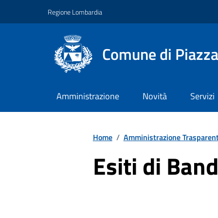
Vai ai contenuti
Vai al footer
Regione Lombardia
Comune di Piazza
Amministrazione
Novità
Servizi
Home
/
Amministrazione Trasparen
Esiti di Ban