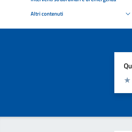
Altri contenuti
Qua
Valut
Valu