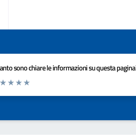
nto sono chiare le informazioni su questa pagina
a da 1 a 5 stelle la pagina
ta 1 stelle su 5
Valuta 2 stelle su 5
Valuta 3 stelle su 5
Valuta 4 stelle su 5
Valuta 5 stelle su 5