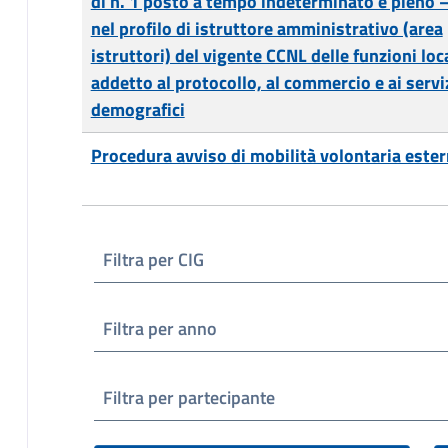
di n. 1 posto a tempo indeterminato e pieno –
nel profilo di istruttore amministrativo (area
istruttori) del vigente CCNL delle funzioni loca
addetto al protocollo, al commercio e ai servi
demografici
Procedura avviso di mobilità volontaria este
Filtra per CIG
Filtra per anno
Filtra per partecipante