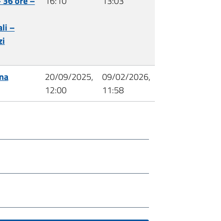
 36 ore –
16:10
13:03
li –
zi
rna
20/09/2025,
09/02/2026,
12:00
11:58