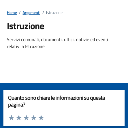
Home
/
Argomenti
/
Istruzione
Istruzione
Dettagli della notizia
Servizi comunali, documenti, uffici, notizie ed eventi
relativi a Istruzione
Quanto sono chiare le informazioni su questa
pagina?
Valuta da 1 a 5 stelle la pagina
Valuta 1 stelle su 5
Valuta 2 stelle su 5
Valuta 3 stelle su 5
Valuta 4 stelle su 5
Valuta 5 stelle su 5