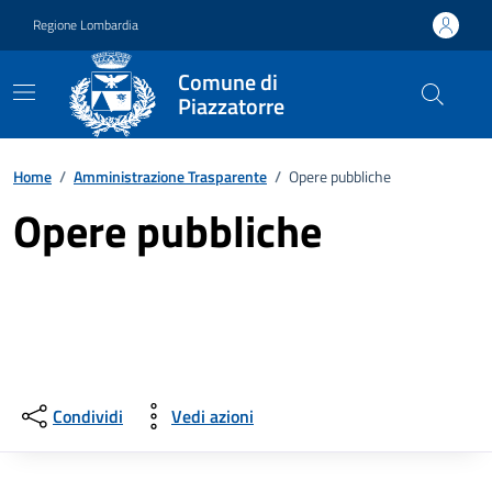
Vai ai contenuti
Vai al footer
Regione Lombardia
Comune di
Piazzatorre
Home
/
Amministrazione Trasparente
/
Opere pubbliche
Opere pubbliche
Condividi
Vedi azioni