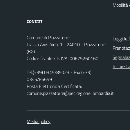
Mobilità 
CONTATTI
Comune di Piazzatorre
Leggi le
Piazza Avis Aido, 1 - 24010 - Piazzatorre
Prenota
(BG)
Segnalazi
Codice fiscale / P. IVA: 00675260160
Richiesta
Tel.(+39) 0345/85023 - Fax (+39)
0345/85659
Posta Elettronica Certificata:
comune.piazzatorre@pec.regione.lombardia.it
Media policy