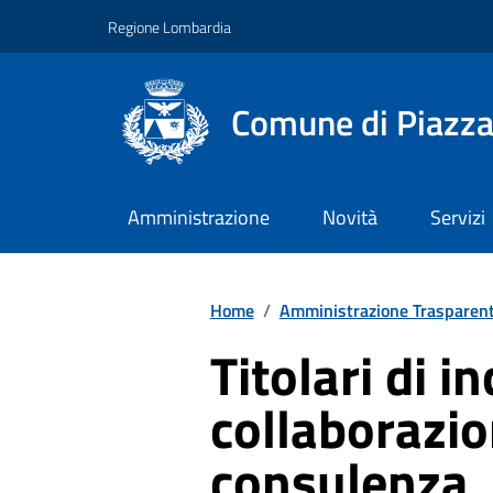
Vai ai contenuti
Vai al footer
Regione Lombardia
Comune di Piazza
Amministrazione
Novità
Servizi
Home
/
Amministrazione Trasparen
Titolari di in
collaborazio
consulenza