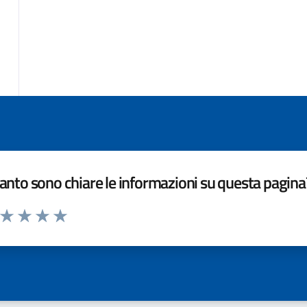
nto sono chiare le informazioni su questa pagina
a da 1 a 5 stelle la pagina
ta 1 stelle su 5
Valuta 2 stelle su 5
Valuta 3 stelle su 5
Valuta 4 stelle su 5
Valuta 5 stelle su 5