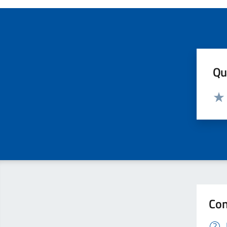
Qua
Valut
Valu
Con