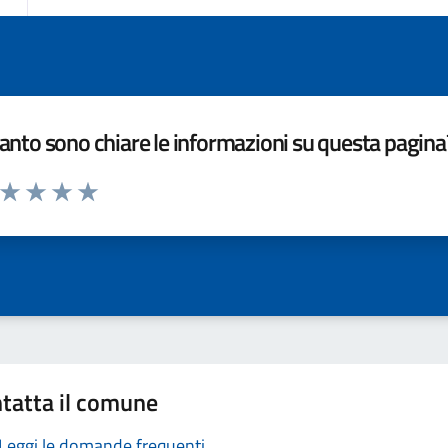
nto sono chiare le informazioni su questa pagina
a da 1 a 5 stelle la pagina
ta 1 stelle su 5
Valuta 2 stelle su 5
Valuta 3 stelle su 5
Valuta 4 stelle su 5
Valuta 5 stelle su 5
tatta il comune
Leggi le domande frequenti