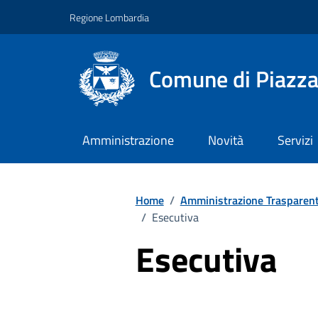
Vai ai contenuti
Vai al footer
Regione Lombardia
Comune di Piazza
Amministrazione
Novità
Servizi
Home
/
Amministrazione Trasparen
/
Esecutiva
Esecutiva