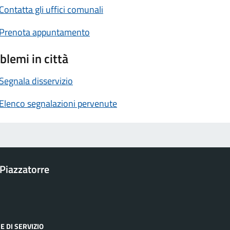
Contatta gli uffici comunali
Prenota appuntamento
blemi in città
Segnala disservizio
Elenco segnalazioni pervenute
Piazzatorre
E DI SERVIZIO