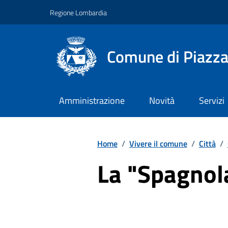
Vai ai contenuti
Vai al footer
Regione Lombardia
Comune di Piazza
Amministrazione
Novità
Servizi
Home
/
Vivere il comune
/
Città
/
La "Spagnol