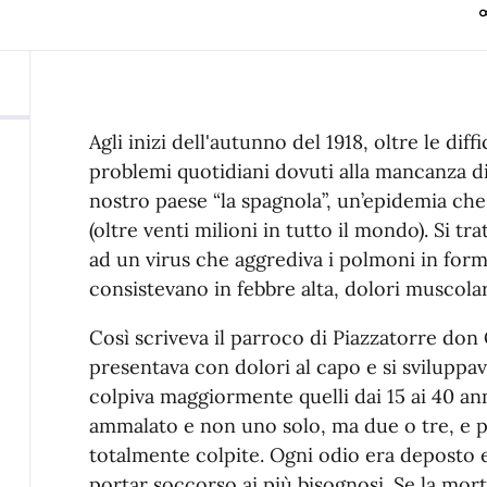
Agli inizi dell'autunno del 1918, oltre le dif
problemi quotidiani dovuti alla mancanza di 
nostro paese “la spagnola”, un’epidemia che 
(oltre venti milioni in tutto il mondo). Si t
ad un virus che aggrediva i polmoni in form
consistevano in febbre alta, dolori muscolar
Così scriveva il parroco di Piazzatorre don
presentava con dolori al capo e si sviluppav
colpiva maggiormente quelli dai 15 ai 40 ann
ammalato e non uno solo, ma due o tre, e p
totalmente colpite. Ogni odio era deposto e
portar soccorso ai più bisognosi. Se la mort