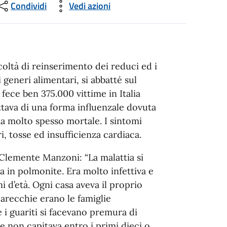
Condividi
Vedi azioni
ficoltà di reinserimento dei reduci ed i
generi alimentari, si abbatté sul
fece ben 375.000 vittime in Italia
rattava di una forma influenzale dovuta
a molto spesso mortale. I sintomi
i, tosse ed insufficienza cardiaca.
 Clemente Manzoni: “La malattia si
a in polmonite. Era molto infettiva e
i d’età. Ogni casa aveva il proprio
arecchie erano le famiglie
 i guariti si facevano premura di
e non capitava entro i primi dieci o