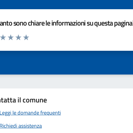
nto sono chiare le informazioni su questa pagina
a da 1 a 5 stelle la pagina
ta 1 stelle su 5
Valuta 2 stelle su 5
Valuta 3 stelle su 5
Valuta 4 stelle su 5
Valuta 5 stelle su 5
tatta il comune
Leggi le domande frequenti
Richiedi assistenza