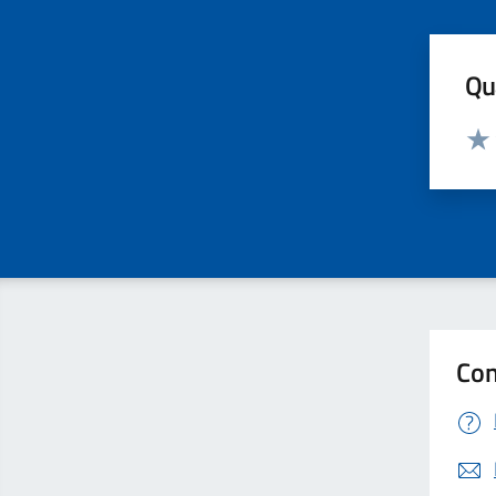
Qua
Valut
Valu
Con