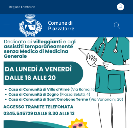
Vai ai contenuti
Vai al footer
Regione Lombardia
Comune di
Piazzatorre
Comune di Piazzatorre