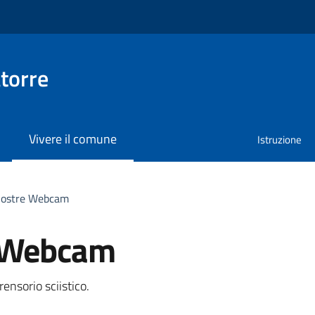
torre
Vivere il comune
Istruzione
nostre Webcam
e Webcam
a
ensorio sciistico.