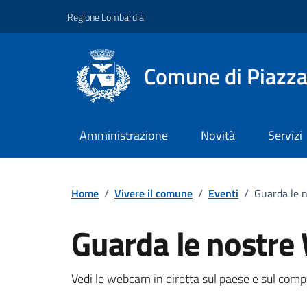
Vai ai contenuti
Vai al footer
Regione Lombardia
Comune di Piazza
Amministrazione
Novità
Servizi
Home
/
Vivere il comune
/
Eventi
/
Guarda le 
Guarda le nostr
Dettagli della notizi
Vedi le webcam in diretta sul paese e sul compr