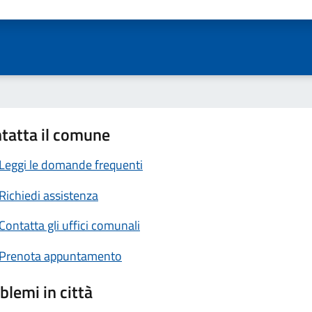
ta 1 stelle su 5
Valuta 2 stelle su 5
Valuta 3 stelle su 5
Valuta 4 stelle su 5
Valuta 5 stelle su 5
tatta il comune
Leggi le domande frequenti
Richiedi assistenza
Contatta gli uffici comunali
Prenota appuntamento
blemi in città