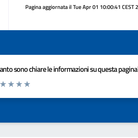
Pagina aggiornata il Tue Apr 01 10:00:41 CEST 
nto sono chiare le informazioni su questa pagina
a da 1 a 5 stelle la pagina
ta 1 stelle su 5
Valuta 2 stelle su 5
Valuta 3 stelle su 5
Valuta 4 stelle su 5
Valuta 5 stelle su 5