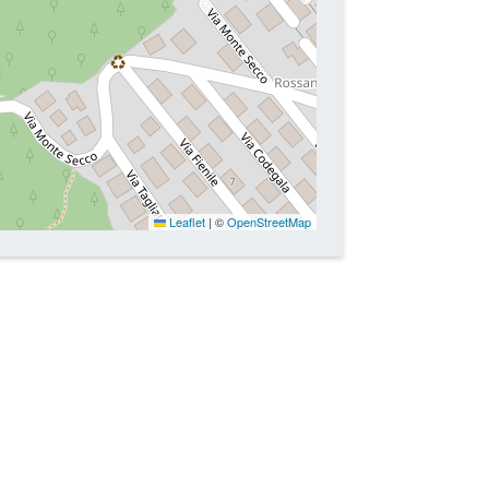
Leaflet
|
©
OpenStreetMap