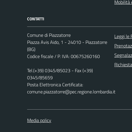
Mobilità 
CONTATTI
Comune di Piazzatorre
Leggi le
Piazza Avis Aido, 1 - 24010 - Piazzatorre
Prenota
(BG)
Segnalazi
Codice fiscale / P. IVA: 00675260160
Richiesta
Tel.(+39) 0345/85023 - Fax (+39)
0345/85659
Posta Elettronica Certificata:
comune.piazzatorre@pec.regione.lombardia.it
Media policy