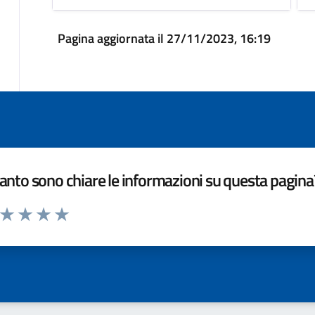
Pagina aggiornata il 27/11/2023, 16:19
nto sono chiare le informazioni su questa pagina
a da 1 a 5 stelle la pagina
ta 1 stelle su 5
Valuta 2 stelle su 5
Valuta 3 stelle su 5
Valuta 4 stelle su 5
Valuta 5 stelle su 5