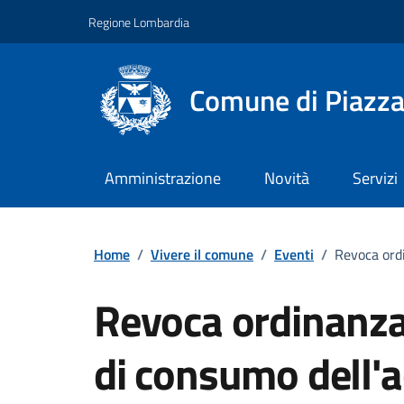
Vai ai contenuti
Vai al footer
Regione Lombardia
Comune di Piazza
Amministrazione
Novità
Servizi
Home
/
Vivere il comune
/
Eventi
/
Revoca ord
Revoca ordinanza
di consumo dell'a