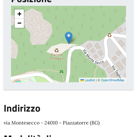
+
−
Leaflet
|
©
OpenStreetMap
Indirizzo
via Montesecco - 24010 - Piazzatorre (BG)