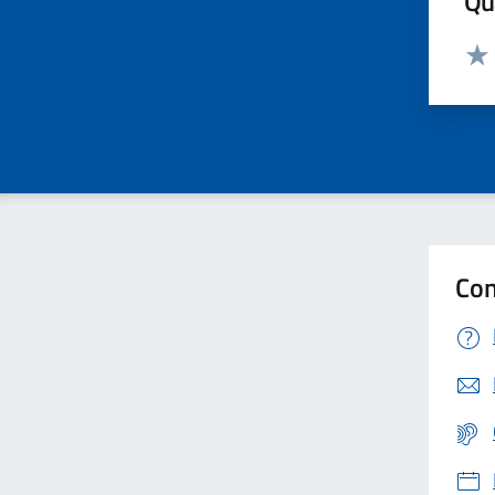
Qua
Valut
Valu
Con