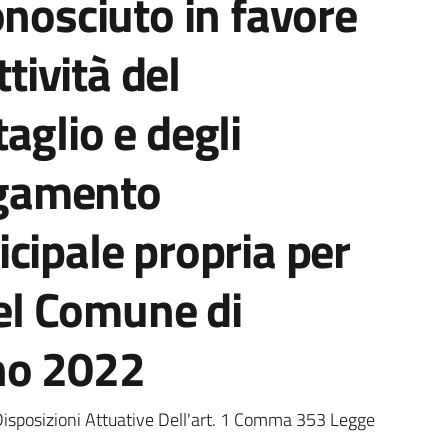
onosciuto in favore
ttività del
aglio e degli
pagamento
cipale propria per
nel Comune di
no 2022
a
Disposizioni Attuative Dell'art. 1 Comma 353 Legge