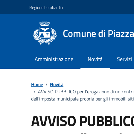
Vai ai contenuti
Vai al footer
Regione Lombardia
Comune di Piazza
Amministrazione
Novità
Servizi
Home
/
Novità
/
AVVISO PUBBLICO per l’erogazione di un contribut
dell’imposta municipale propria per gli immobili s
AVVISO PUBBLICO 