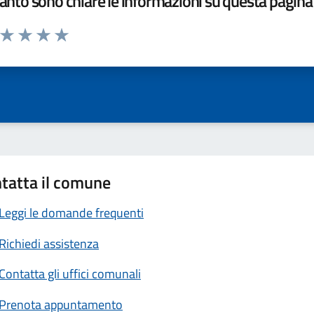
nto sono chiare le informazioni su questa pagina
a da 1 a 5 stelle la pagina
ta 1 stelle su 5
Valuta 2 stelle su 5
Valuta 3 stelle su 5
Valuta 4 stelle su 5
Valuta 5 stelle su 5
tatta il comune
Leggi le domande frequenti
Richiedi assistenza
Contatta gli uffici comunali
Prenota appuntamento