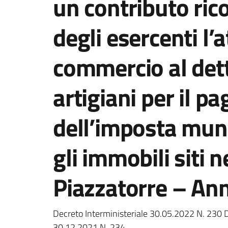
un contributo ric
degli esercenti l’a
commercio al dett
artigiani per il 
dell’imposta muni
gli immobili siti 
Piazzatorre – An
Dettagli della notizi
Decreto Interministeriale 30.05.2022 N. 230 
30.12.2021 N. 234