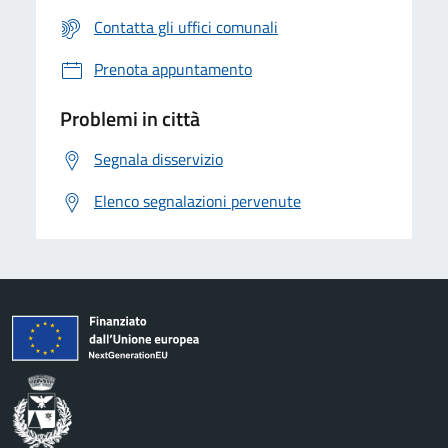
Contatta gli uffici comunali
Prenota appuntamento
Problemi in città
Segnala disservizio
Elenco segnalazioni pervenute