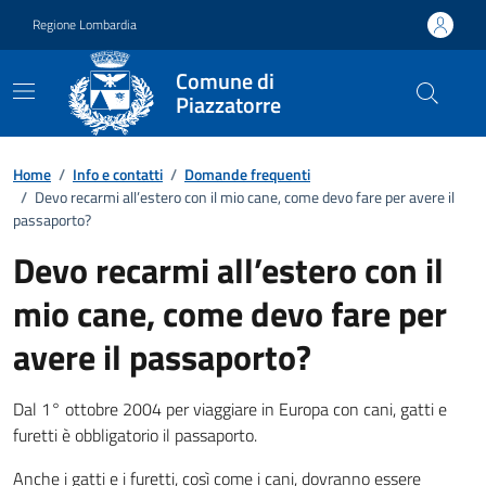
Vai ai contenuti
Vai al footer
Regione Lombardia
Comune di
Piazzatorre
Dettagli FAQ
Home
/
Info e contatti
/
Domande frequenti
/
Devo recarmi all’estero con il mio cane, come devo fare per avere il
passaporto?
Devo recarmi all’estero con il
mio cane, come devo fare per
avere il passaporto?
Dal 1° ottobre 2004 per viaggiare in Europa con cani, gatti e
furetti è obbligatorio il passaporto.
Anche i gatti e i furetti, così come i cani, dovranno essere