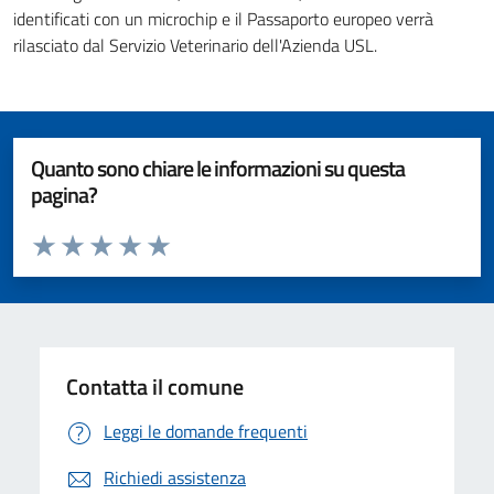
identificati con un microchip e il Passaporto europeo verrà
rilasciato dal Servizio Veterinario dell'Azienda USL.
Quanto sono chiare le informazioni su questa
pagina?
Valuta da 1 a 5 stelle la pagina
Valuta 1 stelle su 5
Valuta 2 stelle su 5
Valuta 3 stelle su 5
Valuta 4 stelle su 5
Valuta 5 stelle su 5
Contatta il comune
Leggi le domande frequenti
Richiedi assistenza