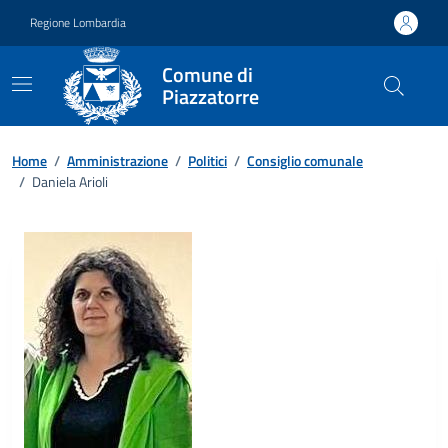
Vai ai contenuti
Vai al footer
Regione Lombardia
Comune di
Piazzatorre
Home
/
Amministrazione
/
Politici
/
Consiglio comunale
/
Daniela Arioli