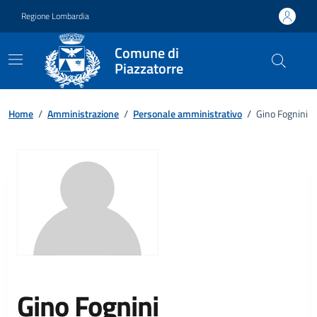
Vai ai contenuti
Vai al footer
Regione Lombardia
Comune di
Piazzatorre
Home
/
Amministrazione
/
Personale amministrativo
/
Gino Fognini
Gino Fognini