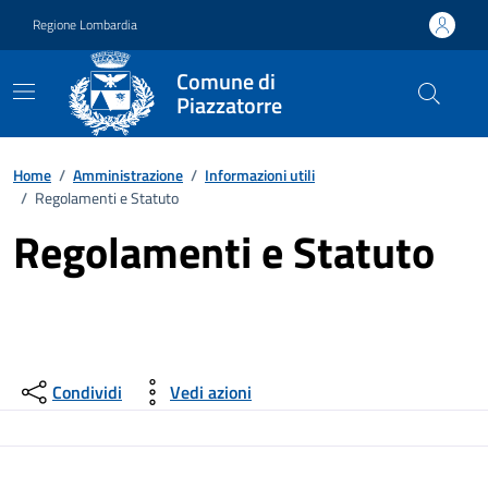
Vai ai contenuti
Vai al footer
Regione Lombardia
Comune di
Piazzatorre
Home
/
Amministrazione
/
Informazioni utili
/
Regolamenti e Statuto
Regolamenti e Statuto
Condividi
Vedi azioni